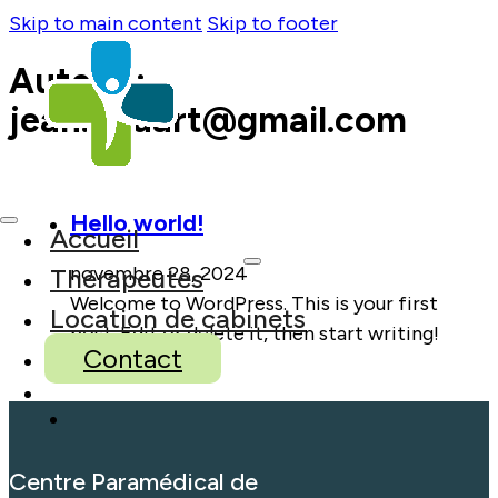
Skip to main content
Skip to footer
Auteur :
jean.dhuart@gmail.com
Hello world!
Accueil
novembre 28, 2024
Thérapeutes
Welcome to WordPress. This is your first
Location de cabinets
post. Edit or delete it, then start writing!
Contact
Centre Paramédical de